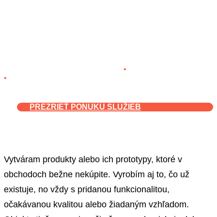
čo potrebujete
Návrh a výroba toho,
čo potrebujete
Návrh a prototypovanie produktov
•
Zákazková kovovýroba
•
3D tlač
PREZRIEŤ PONUKU SLUŽIEB
Vytváram produkty alebo ich prototypy, ktoré v
obchodoch bežne nekúpite. Vyrobím aj to, čo už
existuje, no vždy s pridanou funkcionalitou,
očakávanou kvalitou alebo žiadaným vzhľadom.