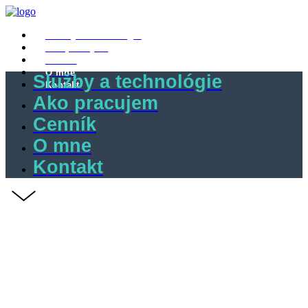
Služby a technológie
Ako pracujem
Cenník
O mne
Služby a technológie
Kontakt
Ako pracujem
Cenník
O mne
Kontakt
Návrh a výroba toho,