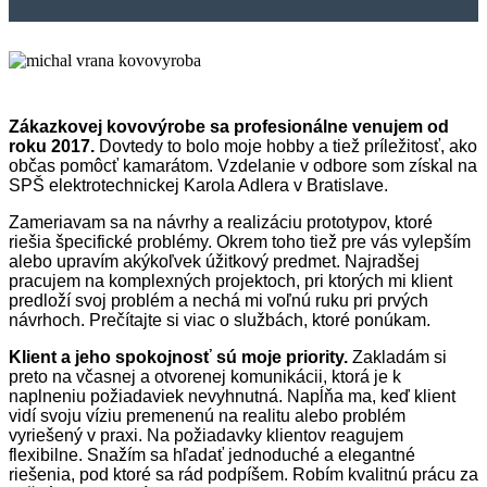
Zákazkovej kovovýrobe sa profesionálne venujem od
roku 2017.
Dovtedy to bolo moje hobby a tiež príležitosť, ako
občas pomôcť kamarátom. Vzdelanie v odbore som získal na
SPŠ elektrotechnickej Karola Adlera v Bratislave.
Zameriavam sa na návrhy a realizáciu prototypov, ktoré
riešia špecifické problémy. Okrem toho tiež pre vás vylepším
alebo upravím akýkoľvek úžitkový predmet. Najradšej
pracujem na komplexných projektoch, pri ktorých mi klient
predloží svoj problém a nechá mi voľnú ruku pri prvých
návrhoch. Prečítajte si viac o službách, ktoré ponúkam.
Klient a jeho spokojnosť sú moje priority.
Zakladám si
preto na včasnej a otvorenej komunikácii, ktorá je k
naplneniu požiadaviek nevyhnutná. Napĺňa ma, keď klient
vidí svoju víziu premenenú na realitu alebo problém
vyriešený v praxi. Na požiadavky klientov reagujem
flexibilne. Snažím sa hľadať jednoduché a elegantné
riešenia, pod ktoré sa rád podpíšem. Robím kvalitnú prácu za