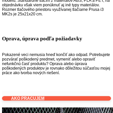
modelu. Štandardne tlačím z materiálov ABS, PLA a PET, na
objednávku však viem ponúknuť aj iné typy materiálov.
Rozmer tlačového priestoru využívanej tlačiarne Prusa i3
MK2s je 25x21x20 cm.
Oprava, úprava podľa požiadavky
Pokazené veci nemusia hneď končiť ako odpad. Potrebujete
pozvárať poškodený predmet, vymeniť alebo opraviť
nefunkčnú časť produktu? Oprava alebo úprava
poškodených produktov je rovnako dôležitou súčasťou mojej
práce ako tvorba nových riešení.
AKO PRACUJEM