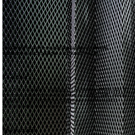
Pre dosiahnutie čo najväčšej kvality využívam
nasledovné technológie a ich kombinácie
Zváranie
Zváranie plameňom, obalovanou elektródou (MMA-SMAW),
taviacou sa elektrodou v ochrannej atmosfere (MIG, MAG),
netaviacou sa elektrodou v ochrannej atmosfere (TIG).
Zváram všetky druhy kovov.
Spájkovanie