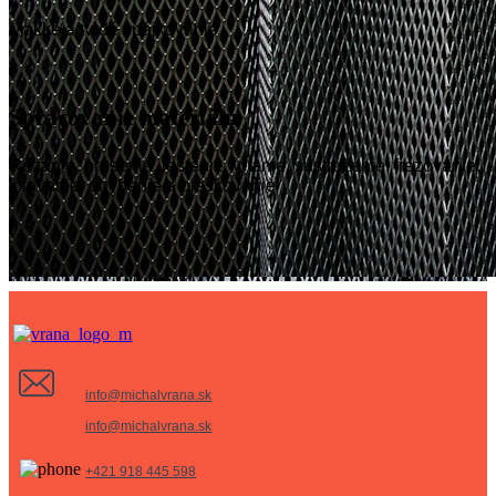
Mäkké a tvrdé spájkovanie
Spracovanie materiálu
Rezanie, brúsenie, leštenie, vŕtanie, sústruženie, frézovanie,
lisovanie, ohýbanie a pieskovanie
info@michalvrana.sk
info@michalvrana.sk
+421 918 445 598